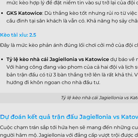
mức kèo hợp lý để đặt niềm tin vào sự trở lại của đội 
GKS Katowice
: Dù thắng kèo tốt nhưng rủi ro từ việ
cầu đinh tại sân khách là vẫn có. Khả năng họ sảy chân 
Kèo tài xỉu: 2.5
Đây là mức kèo phản ánh đúng lối chơi cởi mở của đội c
Tỷ lệ kèo nhà cái Jagiellonia vs Katowice
dự báo về m
Với hàng công đang vào phom của cả hai đội và lịch sử
bản trận đấu có từ 3 bàn thắng trở lên là rất khả thi. 
hướng đi khôn ngoan cho nhà đầu tư.
Tỷ lệ kèo nhà cái Jagiellonia vs Kat
Dự đoán kết quả trận đấu Jagiellonia vs Kato
Cuộc chạm trán sắp tới hứa hẹn sẽ mang đến những cu
người hâm mộ. Jagiellonia với đẳng cấp vượt trội được d