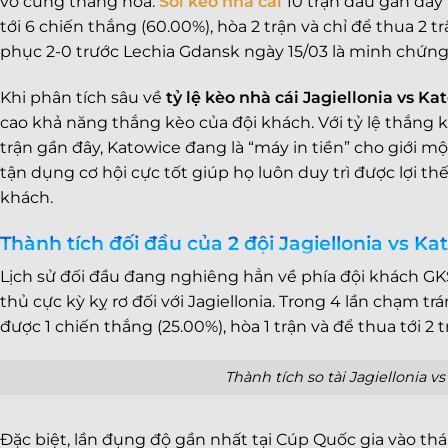
vô cùng thăng hoa.
Soi kèo nhà cái
10 trận đấu gần đây
tới 6 chiến thắng (60.00%), hòa 2 trận và chỉ để thua 2 
phục 2-0 trước Lechia Gdansk ngày 15/03 là minh chứng
Khi phân tích sâu về
tỷ lệ kèo nhà cái Jagiellonia vs Ka
cao khả năng thắng kèo của đội khách. Với tỷ lệ thắng k
trận gần đây, Katowice đang là “máy in tiền” cho giới mộ
tận dụng cơ hội cực tốt giúp họ luôn duy trì được lợi thế
khách.
Thành tích đối đầu của 2 đội Jagiellonia vs Ka
Lịch sử đối đầu đang nghiêng hẳn về phía đội khách GKS
thủ cực kỳ kỵ rơ đối với Jagiellonia. Trong 4 lần chạm trá
được 1 chiến thắng (25.00%), hòa 1 trận và để thua tới 2 t
Thành tích so tài Jagiellonia v
Đặc biệt, lần đụng độ gần nhất tại Cúp Quốc gia vào th