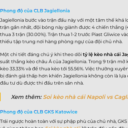
Phong độ của CLB Jagiellonia
Jagiellonia bước vào trận đấu này với một tâm thế khá lo
trận gần nhất, đội bóng này giành được 4 chiến thắng (4
thua 3 trận (30.00%). Trận thua 1-2 trước Piast Gliwice v
thiếu tập trung nơi hàng phòng ngự của đội chủ nhà.
Một chi tiết đáng chú ý khi theo dõi
tỷ lệ kèo nhà cái J
suất thắng kèo châu Á của Jagiellonia. Trong 9 trận mở k
kèo 33.33% và để thua kèo tới 55.56%. Việc thường xuyê
bị đánh giá thấp hơn khiến Jagiellonia không còn là lựa
đầu tư dù được thi đấu trên sân nhà.
Xem thêm:
Soi kèo nhà cái Napoli vs Cagli
Phong độ của CLB GKS Katowice
Trái ngược hoàn toàn với sự phập phù của chủ nhà, GKS