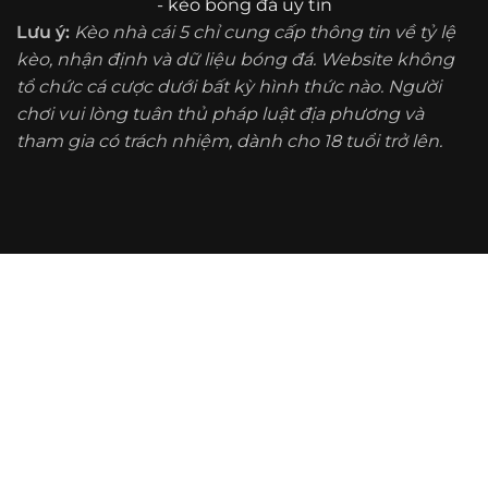
- kèo bóng đá uy tín
Lưu ý:
Kèo nhà cái 5 chỉ cung cấp thông tin về tỷ lệ
kèo, nhận định và dữ liệu bóng đá. Website không
tổ chức cá cược dưới bất kỳ hình thức nào. Người
chơi vui lòng tuân thủ pháp luật địa phương và
tham gia có trách nhiệm, dành cho 18 tuổi trở lên.