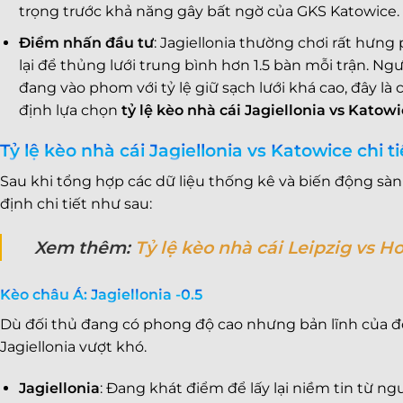
trọng trước khả năng gây bất ngờ của GKS Katowice.
Điểm nhấn đầu tư
: Jagiellonia thường chơi rất hưn
lại để thủng lưới trung bình hơn 1.5 bàn mỗi trận. Ng
đang vào phom với tỷ lệ giữ sạch lưới khá cao, đây là 
định lựa chọn
tỷ lệ kèo nhà cái Jagiellonia vs Katow
Tỷ lệ kèo nhà cái Jagiellonia vs Katowice chi ti
Sau khi tổng hợp các dữ liệu thống kê và biến động sàn
định chi tiết như sau:
Xem thêm:
Tỷ lệ kèo nhà cái Leipzig vs 
Kèo châu Á: Jagiellonia -0.5
Dù đối thủ đang có phong độ cao nhưng bản lĩnh của độ
Jagiellonia vượt khó.
Jagiellonia
: Đang khát điểm để lấy lại niềm tin từ ng