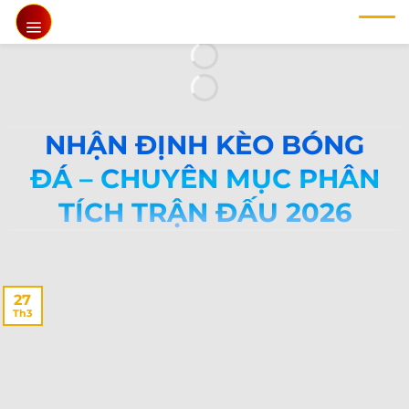
Chuyển
đến
nội
dung
NHẬN ĐỊNH KÈO BÓNG
ĐÁ – CHUYÊN MỤC PHÂN
TÍCH TRẬN ĐẤU 2026
27
Th3