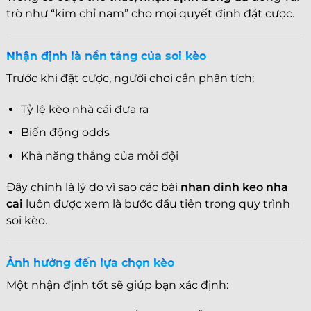
trò như “kim chỉ nam” cho mọi quyết định đặt cược.
Nhận định là nền tảng của soi kèo
Trước khi đặt cược, người chơi cần phân tích:
Tỷ lệ kèo nhà cái đưa ra
Biến động odds
Khả năng thắng của mỗi đội
Đây chính là lý do vì sao các bài
nhan dinh keo nha
cai
luôn được xem là bước đầu tiên trong quy trình
soi kèo.
Ảnh hưởng đến lựa chọn kèo
Một nhận định tốt sẽ giúp bạn xác định: