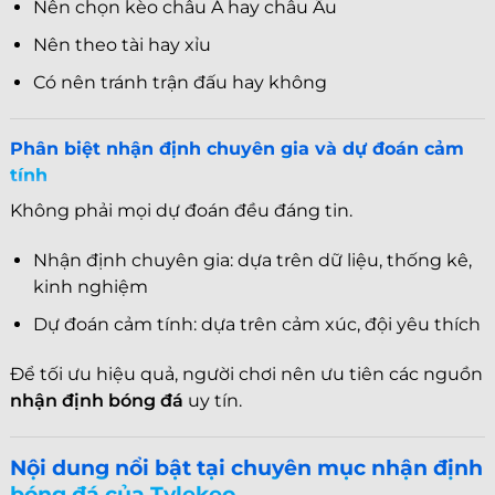
Nên chọn kèo châu Á hay châu Âu
Nên theo tài hay xỉu
Có nên tránh trận đấu hay không
Phân biệt nhận định chuyên gia và dự đoán cảm
tính
Không phải mọi dự đoán đều đáng tin.
Nhận định chuyên gia: dựa trên dữ liệu, thống kê,
kinh nghiệm
Dự đoán cảm tính: dựa trên cảm xúc, đội yêu thích
Để tối ưu hiệu quả, người chơi nên ưu tiên các nguồn
nhận định bóng đá
uy tín.
Nội dung nổi bật tại chuyên mục nhận định
bóng đá của Tylekeo