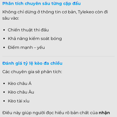
Phân tích chuyên sâu từng cặp đấu
Không chỉ dừng ở thông tin cơ bản, Tylekeo còn đi
sâu vào:
Chiến thuật thi đấu
Khả năng kiểm soát bóng
Điểm mạnh – yếu
Đánh giá tỷ lệ kèo đa chiều
Các chuyên gia sẽ phân tích:
Kèo châu Á
Kèo châu Âu
Kèo tài xỉu
Điều này giúp người đọc hiểu rõ bản chất của
nhận