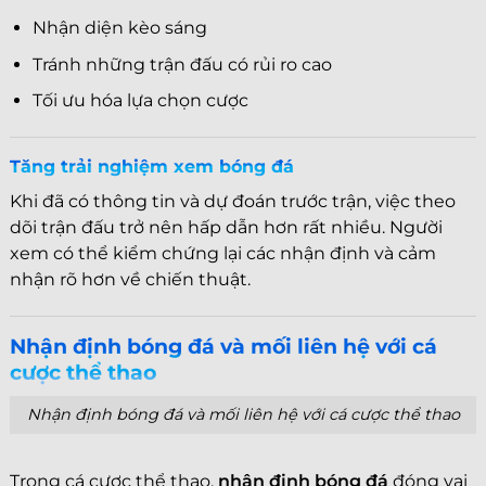
Nhận diện kèo sáng
Tránh những trận đấu có rủi ro cao
Tối ưu hóa lựa chọn cược
Tăng trải nghiệm xem bóng đá
Khi đã có thông tin và dự đoán trước trận, việc theo
dõi trận đấu trở nên hấp dẫn hơn rất nhiều. Người
xem có thể kiểm chứng lại các nhận định và cảm
nhận rõ hơn về chiến thuật.
Nhận định bóng đá và mối liên hệ với cá
cược thể thao
Nhận định bóng đá và mối liên hệ với cá cược thể thao
Trong cá cược thể thao,
nhận định bóng đá
đóng vai