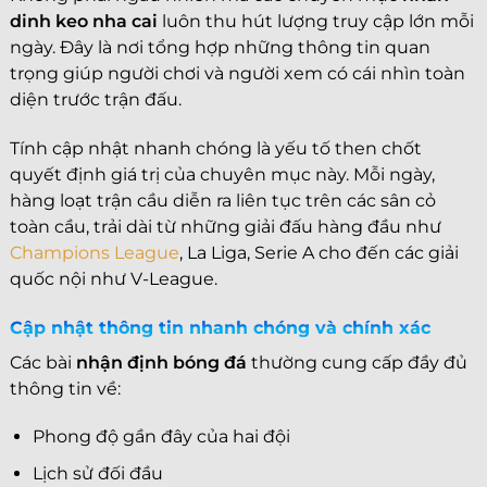
dinh keo nha cai
luôn thu hút lượng truy cập lớn mỗi
ngày. Đây là nơi tổng hợp những thông tin quan
trọng giúp người chơi và người xem có cái nhìn toàn
diện trước trận đấu.
Tính cập nhật nhanh chóng là yếu tố then chốt
quyết định giá trị của chuyên mục này. Mỗi ngày,
hàng loạt trận cầu diễn ra liên tục trên các sân cỏ
toàn cầu, trải dài từ những giải đấu hàng đầu như
Champions League
, La Liga, Serie A cho đến các giải
quốc nội như V-League.
Cập nhật thông tin nhanh chóng và chính xác
Các bài
nhận định bóng đá
thường cung cấp đầy đủ
thông tin về:
Phong độ gần đây của hai đội
Lịch sử đối đầu