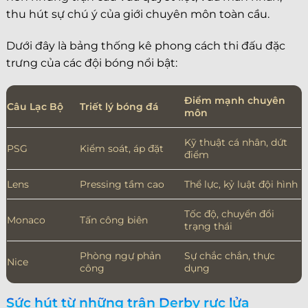
thu hút sự chú ý của giới chuyên môn toàn cầu.
Dưới đây là bảng thống kê phong cách thi đấu đặc
trưng của các đội bóng nổi bật:
Điểm mạnh chuyên
Câu Lạc Bộ
Triết lý bóng đá
môn
Kỹ thuật cá nhân, dứt
PSG
Kiểm soát, áp đặt
điểm
Lens
Pressing tầm cao
Thể lực, kỷ luật đội hình
Tốc độ, chuyển đổi
Monaco
Tấn công biên
trạng thái
Phòng ngự phản
Sự chắc chắn, thực
Nice
công
dụng
Sức hút từ những trận Derby rực lửa