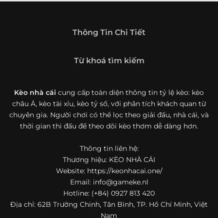
Thông Tin Chi Tiết
Từ khoá tìm kiếm
Kèo nhà cái
cung cấp toàn diện thông tin tỷ lệ kèo: kèo
châu Á, kèo tài xỉu, kèo tỷ số, với phân tích khách quan từ
chuyên gia. Người chơi có thể lọc theo giải đấu, nhà cái, và
thời gian thi đấu để theo dõi kèo thơm dễ dàng hơn.
Thông tin liên hệ:
Thương hiệu: KÈO NHÀ CÁI
Website: https://keonhacai.one/
Email:
info@gameke.nl
Hotline: (+84) 0927 813 420
Địa chỉ: 62B Trường Chinh, Tân Bình, TP. Hồ Chí Minh, Việt
Nam