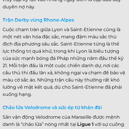
duyên nợ này.
Trận Derby vùng Rhone-Alpes
Cuộc chạm trán giữa Lyon và Saint-Etienne cũng là
một nét văn hóa đặc sắc, mang đậm màu sắc thù
địch địa phương sâu sắc. Saint-Etienne từng là thế
lực thống trị quá khứ, trong khi Lyon là biểu tượng
của sức mạnh bóng đá Pháp những năm đầu thế kỷ
21. Mỗi trận đấu là một cuộc chiến danh dự, nơi các
cầu thủ thi đấu lăn xả, không ngại va chạm để bảo vệ
màu cờ sắc áo. Những trận cầu này thường rất khó
lường về mặt kết quả, dù cho Saint-Etienne đã phải
xuống hạng.
Chảo lửa Velodrome và sức ép từ khán đài
Sân vận động Velodrome của Marseille được mệnh
danh là “chảo lửa” nóng nhất tại
Ligue 1
với sự cuồng