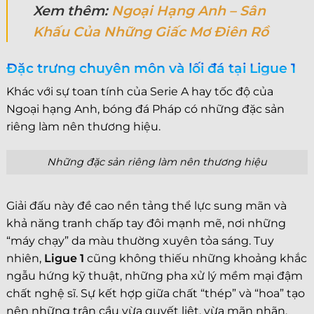
Xem thêm:
Ngoại Hạng Anh – Sân
Khấu Của Những Giấc Mơ Điên Rồ
Đặc trưng chuyên môn và lối đá tại Ligue 1
Khác với sự toan tính của Serie A hay tốc độ của
Ngoại hạng Anh, bóng đá Pháp có những đặc sản
riêng làm nên thương hiệu.
Những đặc sản riêng làm nên thương hiệu
Giải đấu này đề cao nền tảng thể lực sung mãn và
khả năng tranh chấp tay đôi mạnh mẽ, nơi những
“máy chạy” da màu thường xuyên tỏa sáng. Tuy
nhiên,
Ligue 1
cũng không thiếu những khoảng khắc
ngẫu hứng kỹ thuật, những pha xử lý mềm mại đậm
chất nghệ sĩ. Sự kết hợp giữa chất “thép” và “hoa” tạo
nên những trận cầu vừa quyết liệt, vừa mãn nhãn,