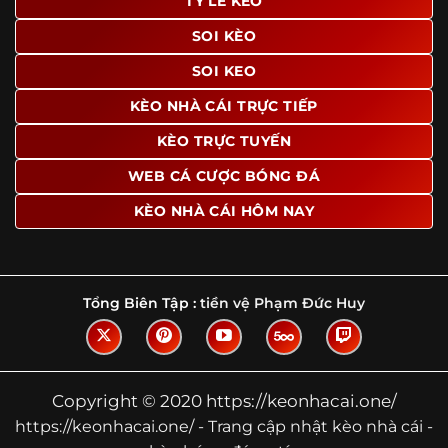
TY LE KEO
SOI KÈO
SOI KEO
KÈO NHÀ CÁI TRỰC TIẾP
KÈO TRỰC TUYẾN
WEB CÁ CƯỢC BÓNG ĐÁ
KÈO NHÀ CÁI HÔM NAY
Tổng Biên Tập :
tiền vệ Phạm Đức Huy
Copyright © 2020 https://keonhacai.one/
https://keonhacai.one/ - Trang cập nhật kèo nhà cái -