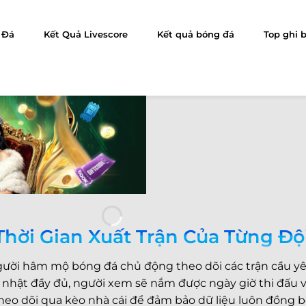
 Đá
Kết Quả Livescore
Kết quả bóng đá
Top ghi 
 Thời Gian Xuất Trận Của Từng Đ
gười hâm mộ bóng đá chủ động theo dõi các trận cầu y
ập nhật đầy đủ, người xem sẽ nắm được ngày giờ thi đấu 
heo dõi qua kèo nhà cái để đảm bảo dữ liệu luôn đồng b