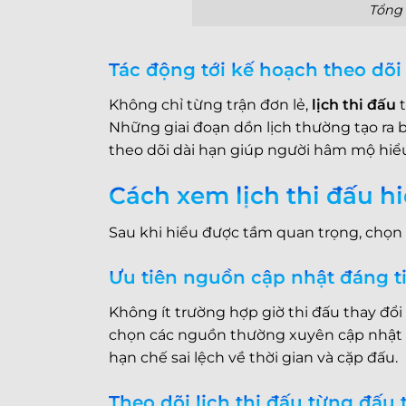
Tổng 
Tác động tới kế hoạch theo dõi
Không chỉ từng trận đơn lẻ,
lịch thi đấu
t
Những giai đoạn dồn lịch thường tạo ra 
theo dõi dài hạn giúp người hâm mộ hiểu
Cách xem lịch thi đấu h
Sau khi hiểu được tầm quan trọng, chọn c
Ưu tiên nguồn cập nhật đáng t
Không ít trường hợp giờ thi đấu thay đổi
chọn các nguồn thường xuyên cập nhật và
hạn chế sai lệch về thời gian và cặp đấu.
Theo dõi lịch thi đấu từng đấu 