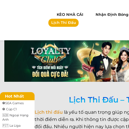
Chuyển
đến
KÈO NHÀ CÁI
Nhận Định Bóng
nội
Lịch Thi Đấu
dung
Hot Nhất
Lịch Thi Đấu –
⚽SEA Games
⚽ Cúp C1
Lịch thi đấu
là yếu tố quan trọng giúp n
🇬🇧 Ngoại Hạng
thời điểm diễn ra. Khi thông tin được c
Anh
🇵🇹 La Liga
đối đầu. Nhiều người hiện nay lựa chọn t