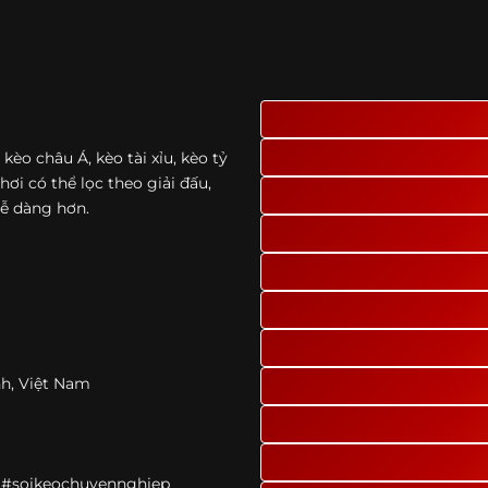
kèo châu Á, kèo tài xỉu, kèo tỷ
ơi có thể lọc theo giải đấu,
dễ dàng hơn.
nh, Việt Nam
 #soikeochuyennghiep