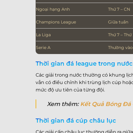
Ngoại hạng Anh
Thứ 7 – CN
Champions League
Giữa tuần
La Liga
Thứ 7 – Thứ 
Serie A
Thường vào
Thời gian đá league trong nước
Các giải trong nước thường có khung lịch
vẫn có điều chỉnh khi trùng lịch cúp hoặ
mức độ ưu tiên của từng đội.
Xem thêm:
Kết Quả Bóng Đá 
Thời gian đá cúp châu lục
Các giải cấp châu lục thường diễn ra giữa