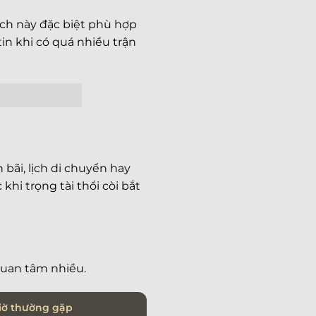
ách này đặc biệt phù hợp
tin khi có quá nhiều trận
 bãi, lịch di chuyển hay
khi trọng tài thổi còi bắt
quan tâm nhiều.
iờ thường gặp