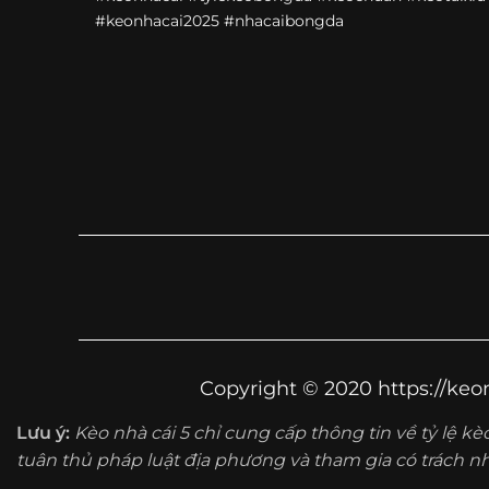
#keonhacai2025 #nhacaibongda
Copyright © 2020 https://keo
Lưu ý:
Kèo nhà cái 5 chỉ cung cấp thông tin về tỷ lệ k
tuân thủ pháp luật địa phương và tham gia có trách nhi